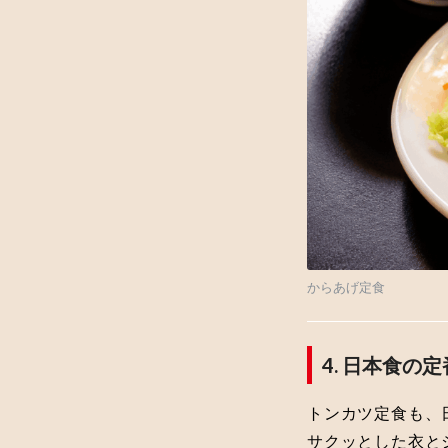
からあげ定食
4. 日本食の
トンカツ定食も、
サクッとした衣と