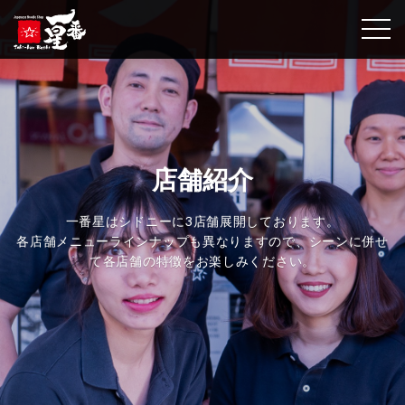
togg
店舗紹介
一番星はシドニーに3店舗展開しております。
各店舗メニューラインナップも異なりますので、シーンに併せ
て各店舗の特徴をお楽しみください。