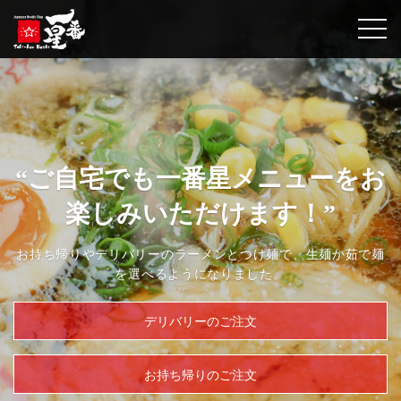
togg
“ご自宅でも一番星メニューをお
楽しみいただけます！”
お持ち帰りやデリバリーのラーメンとつけ麺で、生麺か茹で麺
を選べるようになりました。
デリバリーのご注文
お持ち帰りのご注文